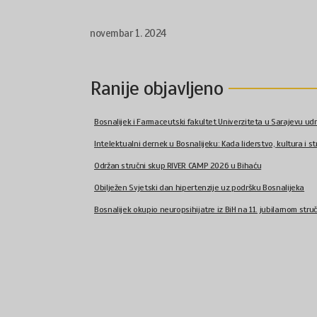
novembar 1. 2024
Ranije objavljeno
Bosnalijek i Farmaceutski fakultet Univerziteta u Sarajevu udr
Intelektualni dernek u Bosnalijeku: Kada liderstvo, kultura i str
Održan stručni skup RIVER CAMP 2026 u Bihaću
Obilježen Svjetski dan hipertenzije uz podršku Bosnalijeka
Bosnalijek okupio neuropsihijatre iz BiH na 11. jubilarnom stru