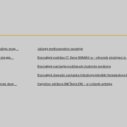
užuju snag ...
Jačanje međunarodne saradnje
ategija ...
Bosnalijek podržao 17. Dane BHAAAS-a – vrhunski stručnjaci iz o
Bosnalijek nastavlja podržavati studente medicine
Bosnalijek domaćin sastanka Udruženja kliničkih farmakologa Bi
čnom skup ...
Uspješno održana XXII Škola EKG – a i srčanih aritmija