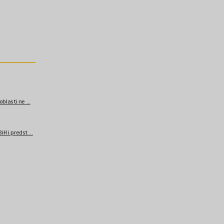
blasti ne ...
H i predst ...