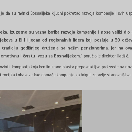
je da su radnici Bosnalijeka ključni pokretač razvoja kompanije i svih usp
ijeka, izuzetno su važna karika razvoja kompanije i nose veliki dio
ijekova u BiH i jedan od regionalnih lidera koji posluje u 30 držav
tradiciju godišnjeg druženja sa našim penzionerima, jer na ovaj
u emotivnu i čvrstu vezu sa Bosnalijekom."
poručio je direktor Hadžić.
ovini i kompanija koja kontinuirano plasira prepoznatljive proizvode na nova
tencijala i obaveze kao domaće kompanije za brigu i zdravlje stanovništva.