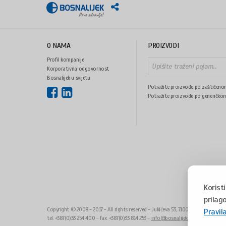
O NAMA
PROIZVODI
Profil kompanije
Korporativna odgovornost
Bosnalijek u svijetu
Potražite proizvode po zaštićeno
Potražite proizvode po generičko
Korist
prilago
Copyright © 2008 - 2017 - All rights reserved - Jukićeva 53, 71000 Sarajevo, Bo
Pravil
tel. +387(0)33 254 400 - fax. +387(0)33 814 253 -
info@bosnalijek.ba