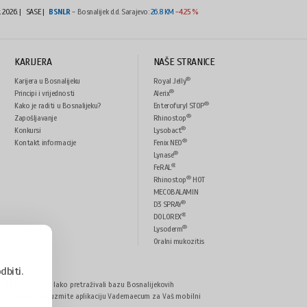
t 2026.
|
SASE |
BSNLR
- Bosnalijek d.d. Sarajevo:
26.8 KM
-4.25 %
KARIJERA
NAŠE STRANICE
®
Karijera u Bosnalijeku
Royal Jelly
®
Principi i vrijednosti
Alerix
®
Kako je raditi u Bosnalijeku?
Enterofuryl STOP
®
Zapošljavanje
Rhinostop
®
Konkursi
Lysobact
®
Kontakt informacije
Fenix NEO
®
Lynase
®
FeRAL
®
Rhinostop
HOT
MECOBALAMIN
®
D3 SPRAY
®
DOLOREX
®
Lysoderm
Oralni mukozitis
odbiti.
Da biste brzo i lako pretraživali bazu Bosnalijekovih
proizvoda, preuzmite aplikaciju Vademaecum za Vaš mobilni