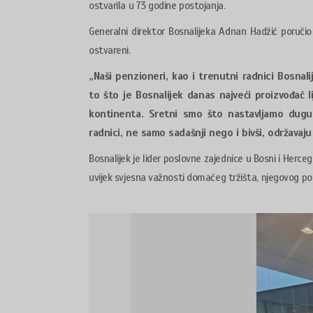
ostvarila u 73 godine postojanja.
Generalni direktor Bosnalijeka Adnan Hadžić poručio 
ostvareni.
„
Naši penzioneri, kao i trenutni radnici Bosnal
to što je Bosnalijek danas najveći proizvođač l
kontinenta. Sretni smo što nastavljamo dugu 
radnici, ne samo sadašnji nego i bivši, održavaj
Bosnalijek je lider poslovne zajednice u Bosni i Herceg
uvijek svjesna važnosti domaćeg tržišta, njegovog po