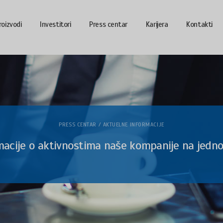
roizvodi
Investitori
Press centar
Karijera
Kontakti
PRESS CENTAR / AKTUELNE INFORMACIJE
macije o aktivnostima naše kompanije na jedn