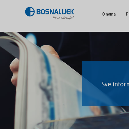
O nama
P
Sve infor