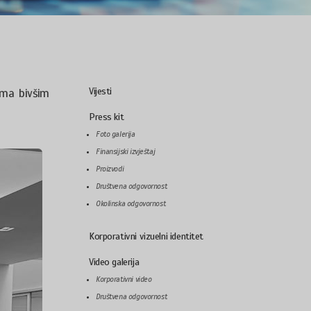
Vijesti
rema bivšim
Press kit
Foto galerija
Finansijski izvještaj
Proizvodi
Društvena odgovornost
Okolinska odgovornost
Korporativni vizuelni identitet
Video galerija
Korporativni video
Društvena odgovornost