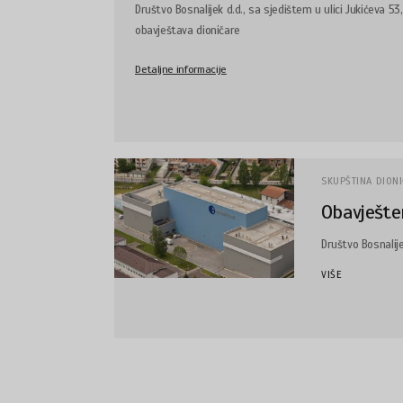
Društvo Bosnalijek d.d., sa sjedištem u ulici Jukićeva 53
obavještava dioničare
Detaljne informacije
SKUPŠTINA DION
Obavješten
Društvo Bosnalije
VIŠE