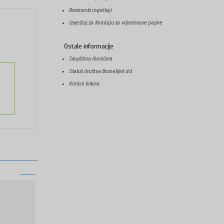
Revizorski izvještaji
Izvještaj za Komisiju za vrijednosne papire
Ostale informacije
Skupština dioničara
Statut društva Bosnalijek d.d.
Korisni linkovi