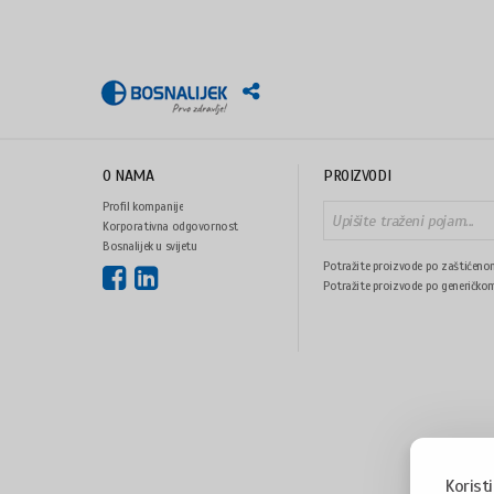
O NAMA
PROIZVODI
Profil kompanije
Korporativna odgovornost
Bosnalijek u svijetu
Potražite proizvode po zaštićeno
Potražite proizvode po generičko
Korist