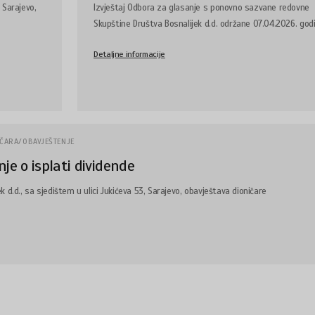
, Sarajevo,
Izvještaj Odbora za glasanje s ponovno sazvane redovne
Skupštine Društva Bosnalijek d.d. održane 07.04.2026. god
Detaljne informacije
IČARA/OBAVJEŠTENJE
je o isplati dividende
k d.d., sa sjedištem u ulici Jukićeva 53, Sarajevo, obavještava dioničare