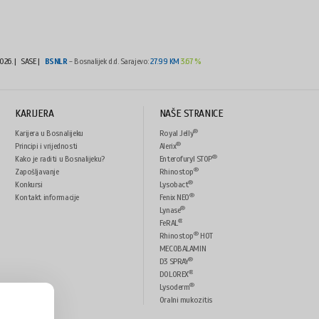
2026.
|
SASE |
BSNLR
- Bosnalijek d.d. Sarajevo:
27.99 KM
3.67 %
KARIJERA
NAŠE STRANICE
®
Karijera u Bosnalijeku
Royal Jelly
®
Principi i vrijednosti
Alerix
®
Kako je raditi u Bosnalijeku?
Enterofuryl STOP
®
Zapošljavanje
Rhinostop
®
Konkursi
Lysobact
®
Kontakt informacije
Fenix NEO
®
Lynase
®
FeRAL
®
Rhinostop
HOT
MECOBALAMIN
®
D3 SPRAY
®
DOLOREX
®
Lysoderm
Oralni mukozitis