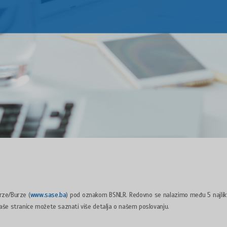
erze/Burze (
www.sase.ba
) pod oznakom BSNLR. Redovno se nalazimo među 5 najlikvi
aše stranice možete saznati više detalja o našem poslovanju.