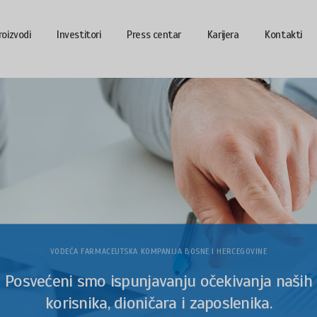
roizvodi
Investitori
Press centar
Karijera
Kontakti
VODEĆA FARMACEUTSKA KOMPANIJA BOSNE I HERCEGOVINE
Posvećeni smo ispunjavanju očekivanja naših
korisnika, dioničara i zaposlenika.