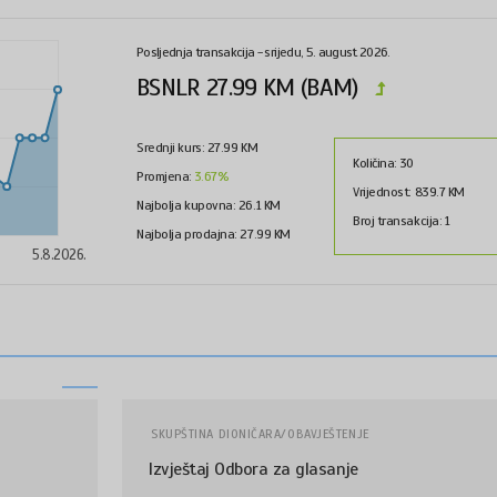
Posljednja transakcija - srijedu, 5. august 2026.
BSNLR
27.99
KM (BAM)
Srednji kurs:
27.99
KM
Količina:
30
Promjena:
3.67%
Vrijednost:
839.7
KM
Najbolja kupovna:
26.1
KM
Broj transakcija:
1
Najbolja prodajna:
27.99
KM
5.8.2026.
SKUPŠTINA DIONIČARA/OBAVJEŠTENJE
Izvještaj Odbora za glasanje