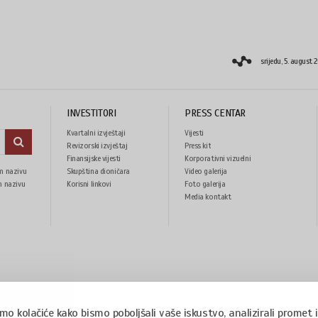
srijedu, 5. august 
INVESTITORI
PRESS CENTAR
Kvartalni izvještaji
Vijesti
Revizorski izvještaj
Press kit
Finansijske vijesti
Korporativni vizuelni
m nazivu
Skupština dioničara
Video galerija
identitet
m nazivu
Korisni linkovi
Foto galerija
Media kontakt
imo kolačiće kako bismo poboljšali vaše iskustvo, analizirali promet i