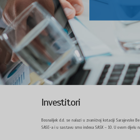
Investitori
Bosnalijek d.d. se nalazi u zvaničnoj kotaciji Sarajevske B
SASE-a i u sastavu smo indexa SASX – 10. U ovom dijelu n