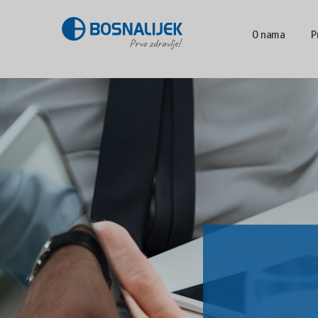
O nama
P