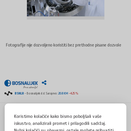
Fotografije nije dozvoljeno koristiti bez prethodne pisane dozvole
BSNLR
- Bosnalijek d.d. Sarajevo:
26.8 KM
-4.25 %
Koristimo kolačiće kako bismo poboljšali vaše
iskustvo, analizirali promet i prilagodili sadržaj.
Copyright © 2008 - 2017 - All rights reserved - Jukićeva 53, 71000 Sarajevo, Bosnia and
Herzegovina
Nužni kolačići su obavezni, ostale možete prihvatiti