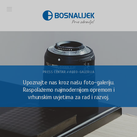
PRESS CENTAR / FOTO-GALERIJA
Upoznajte nas kroz našu foto-galeriju.
Raspolažemo najmodernijom opremom i
vrhunskim uvjetima za rad i razvoj.