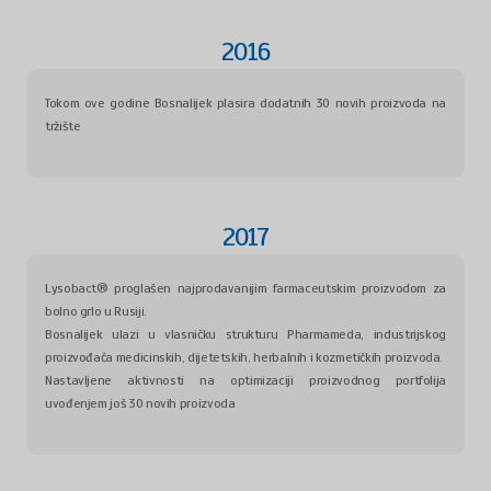
2016
Tokom ove godine Bosnalijek plasira dodatnih 30 novih proizvoda na
tržište
2017
Lysobact® proglašen najprodavanijim farmaceutskim proizvodom za
bolno grlo u Rusiji.
Bosnalijek ulazi u vlasničku strukturu Pharmameda, industrijskog
proizvođača medicinskih, dijetetskih, herbalnih i kozmetičkih proizvoda.
Nastavljene aktivnosti na optimizaciji proizvodnog portfolija
uvođenjem još 30 novih proizvoda