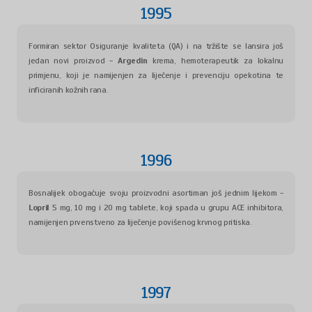
1995
Formiran sektor Osiguranje kvaliteta (QA) i na tržište se lansira još
jedan novi proizvod -
Argedin
krema, hemoterapeutik za lokalnu
primjenu, koji je namijenjen za liječenje i prevenciju opekotina te
inficiranih kožnih rana.
1996
Bosnalijek obogaćuje svoju proizvodni asortiman još jednim lijekom -
Lopril
5 mg, 10 mg i 20 mg tablete, koji spada u grupu ACE inhibitora,
namijenjen prvenstveno za liječenje povišenog krvnog pritiska.
1997