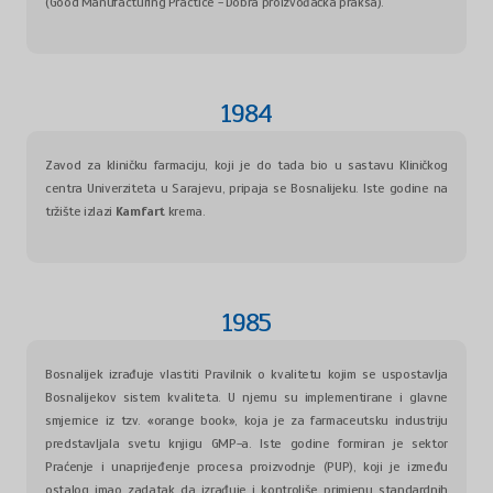
(Good Manufacturing Practice - Dobra proizvođačka praksa).
1984
Zavod za kliničku farmaciju, koji je do tada bio u sastavu Kliničkog
centra Univerziteta u Sarajevu, pripaja se Bosnalijeku. Iste godine na
tržište izlazi
Kamfart
krema.
1985
Bosnalijek izrađuje vlastiti Pravilnik o kvalitetu kojim se uspostavlja
Bosnalijekov sistem kvaliteta. U njemu su implementirane i glavne
smjernice iz tzv. «orange book», koja je za farmaceutsku industriju
predstavljala svetu knjigu GMP-a. Iste godine formiran je sektor
Praćenje i unaprijeđenje procesa proizvodnje (PUP), koji je između
ostalog imao zadatak da izrađuje i kontroliše primjenu standardnih