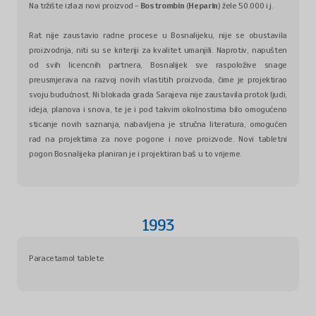
Na tržište izlazi novi proizvod -
Bostrombin
(
Heparin
) žele 50.000 i.j.
Rat nije zaustavio radne procese u Bosnalijeku, nije se obustavila
proizvodnja, niti su se kriteriji za kvalitet umanjili. Naprotiv, napušten
od svih licencnih partnera, Bosnalijek sve raspoložive snage
preusmjerava na razvoj novih vlastitih proizvoda, čime je projektirao
svoju budućnost. Ni blokada grada Sarajeva nije zaustavila protok ljudi,
ideja, planova i snova, te je i pod takvim okolnostima bilo omogućeno
sticanje novih saznanja, nabavljena je stručna literatura, omogućen
rad na projektima za nove pogone i nove proizvode. Novi tabletni
pogon Bosnalijeka planiran je i projektiran baš u to vrijeme.
1993
Paracetamol tablete