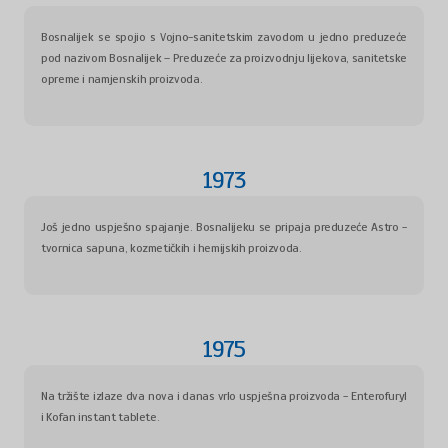
Bosnalijek se spojio s Vojno-sanitetskim zavodom u jedno preduzeće
pod nazivom Bosnalijek – Preduzeće za proizvodnju lijekova, sanitetske
opreme i namjenskih proizvoda.
1973
Još jedno uspješno spajanje. Bosnalijeku se pripaja preduzeće Astro -
tvornica sapuna, kozmetičkih i hemijskih proizvoda.
1975
Na tržište izlaze dva nova i danas vrlo uspješna proizvoda - Enterofuryl
i Kofan instant tablete.