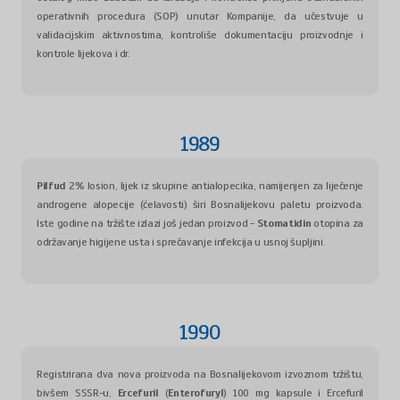
operativnih procedura (SOP) unutar Kompanije, da učestvuje u
validacijskim aktivnostima, kontroliše dokumentaciju proizvodnje i
kontrole lijekova i dr.
1989
Pilfud
2% losion, lijek iz skupine antialopecika, namijenjen za liječenje
androgene alopecije (ćelavosti) širi Bosnalijekovu paletu proizvoda.
Iste godine na tržište izlazi još jedan proizvod -
Stomatidin
otopina za
održavanje higijene usta i sprečavanje infekcija u usnoj šupljini.
1990
Registrirana dva nova proizvoda na Bosnalijekovom izvoznom tržištu,
bivšem SSSR-u,
Ercefuril
(
Enterofuryl
) 100 mg kapsule i Ercefuril