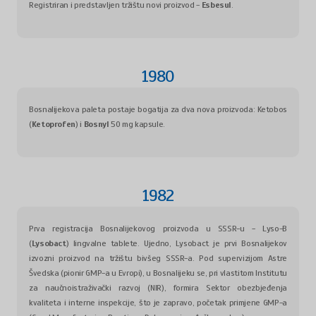
Registriran i predstavljen tržištu novi proizvod -
Esbesul
.
1980
Bosnalijekova paleta postaje bogatija za dva nova proizvoda: Ketobos
(
Ketoprofen
) i
Bosnyl
50 mg kapsule.
1982
Prva registracija Bosnalijekovog proizvoda u SSSR-u - Lyso-B
(
Lysobact
) lingvalne tablete. Ujedno, Lysobact je prvi Bosnalijekov
izvozni proizvod na tržištu bivšeg SSSR-a. Pod supervizijom Astre
Švedska (pionir GMP-a u Evropi), u Bosnalijeku se, pri vlastitom Institutu
za naučnoistraživački razvoj (NIR), formira Sektor obezbjeđenja
kvaliteta i interne inspekcije, što je zapravo, početak primjene GMP-a