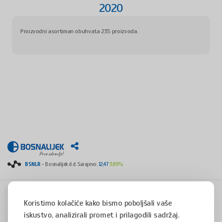
2020
Proizvodni asortiman obuhvata 235 proizvoda.
BSNLR
- Bosnalijek d.d. Sarajevo:
12,47
3,89%
Koristimo kolačiće kako bismo poboljšali vaše
iskustvo, analizirali promet i prilagodili sadržaj.
Copyright © 2008 - 2017 - All rights reserved - Jukićeva 53, 71000 Sarajevo, Bosnia and