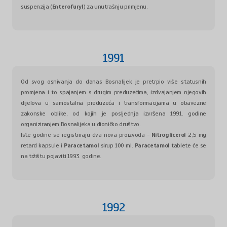
suspenzija (
Enterofuryl
) za unutrašnju primjenu.
1991
Od svog osnivanja do danas Bosnalijek je pretrpio više statusnih
promjena i to spajanjem s drugim preduzećima, izdvajanjem njegovih
dijelova u samostalna preduzeća i transformacijama u obavezne
zakonske oblike, od kojih je posljednja izvršena 1991. godine
organiziranjem Bosnalijeka u dioničko društvo.
Iste godine se registriraju dva nova proizvoda -
Nitroglicerol
2,5 mg
retard kapsule i
Paracetamol
sirup 100 ml.
Paracetamol
tablete će se
na tržištu pojaviti 1993. godine.
1992