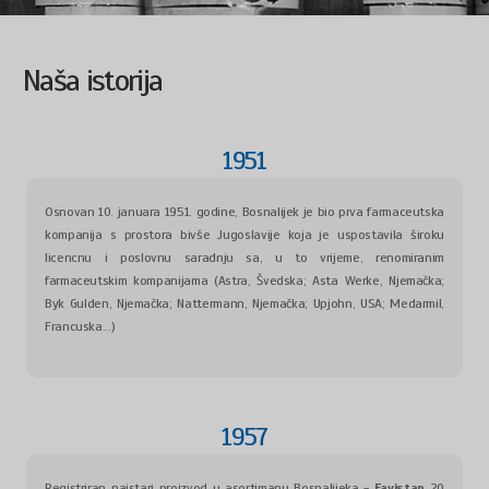
Naša istorija
1951
Osnovan 10. januara 1951. godine, Bosnalijek je bio prva farmaceutska
kompanija s prostora bivše Jugoslavije koja je uspostavila široku
licencnu i poslovnu saradnju sa, u to vrijeme, renomiranim
farmaceutskim kompanijama (Astra, Švedska; Asta Werke, Njemačka;
Byk Gulden, Njemačka; Nattermann, Njemačka; Upjohn, USA; Medarmil,
Francuska...)
1957
Registriran najstari proizvod u asortimanu Bosnalijeka -
Favistan
20