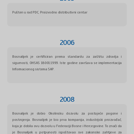
Pušten u rad PDC, Proizvodno distributivni centar
2006
Bosnalijek je certificiran prema standardu za zaštitu zdravlja i
sigurnosti, OHSAS 18001:1999. Iste godine završava se implementacija
Informacionog sistema SAP.
2008
Bosnalijek je dobio Okolinsku dozvolu za postojeće pogone i
postrojenja. Bosnalijek je bio prva kompanija, industrijski proizvođač,
koja je dobila ovu dozvolu u Federaciji Bosne i Hercegovine. To znači da
je Bosnalijek u potpunosti ispoštovao sve zakonske zahtjeve za