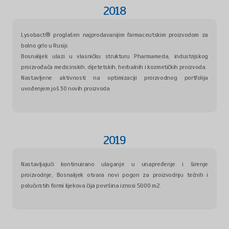
2018
Lysobact® proglašen najprodavanijim farmaceutskim proizvodom za
bolno grlo u Rusiji.
Bosnalijek ulazi u vlasničku strukturu Pharmameda, industrijskog
proizvođača medicinskih, dijetetskih, herbalnih i kozmetičkih proizvoda.
Nastavljene aktivnosti na optimizaciji proizvodnog portfolija
uvođenjem još 30 novih proizvoda
2019
Nastavljajući kontinuirano ulaganje u unapređenje i širenje
proizvodnje, Bosnalijek otvara novi pogon za proizvodnju tečnih i
polučvrstih formi lijekova čija površina iznosi 5000 m2.