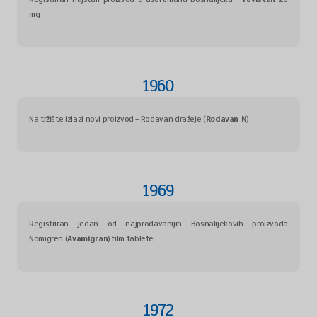
mg
1960
Na tržište izlazi novi proizvod - Rodavan dražeje (
Rodavan N
)
1969
Registriran jedan od najprodavanijih Bosnalijekovih proizvoda
Nomigren (
Avamigran
) film tablete
1972