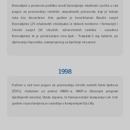
Bosnalijek u poslovnu politiku uvodi Upravljanje okolinom i pušta u rad
pogon za proizvodnju sterilnih, ampuliranih proizvoda, koji je tokom
rata bio devastiran. Iste godine je konstituiran Naučni savjet
Bosnalijeka (25 istaknutih stručnjaka iz oblasti medicine i farmacije) i
Stručni savjet (10 stručnih, zdravstvenih radnika - saradnici
Bosnalijeka) te je predstavljen novi lijek -
Trazem
5 mg tablete, po
djelovanju hipnotika, namijenjenog za liječenje nesanice.
1998
Pušten u rad novi pogon za proizvodnju čvrstih oralnih formi lijekova
(ČOFL), realiziran uz pomoć UNIDO-a, UNDP-a (Razvojni program
Ujedinjenih naroda), Vlade Japana, te farmaceutske kompanije Lek. Iste
godine uspostavljena je saradnja s kompanijom Ely Lilly.