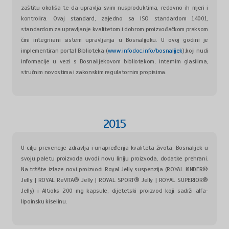
zaštitu okoliša te da upravlja svim nusproduktima, redovno ih mjeri i
kontrolira. Ovaj standard, zajedno sa ISO standardom 14001,
standardom za upravljanje kvalitetom i dobrom proizvođačkom praksom
čini integrirani sistem upravljanja u Bosnalijeku. U ovoj godini je
implementiran portal Biblioteka (
www.infodoc.info/bosnalijek
),koji nudi
informacije u vezi s Bosnalijekovom bibliotekom, internim glasilima,
stručnim novostima i zakonskim regulatornim propisima.
2015
U cilju prevencije zdravlja i unapređenja kvaliteta života, Bosnalijek u
svoju paletu proizvoda uvodi novu liniju proizvoda, dodatke prehrani.
Na tržište izlaze novi proizvodi Royal Jelly suspenzija (ROYAL KINDER®
Jelly | ROYAL ReVITA® Jelly | ROYAL SPORT® Jelly | ROYAL SUPERIOR®
Jelly) i Altioks 200 mg kapsule, dijetetski proizvod koji sadrži alfa-
lipoinsku kiselinu.