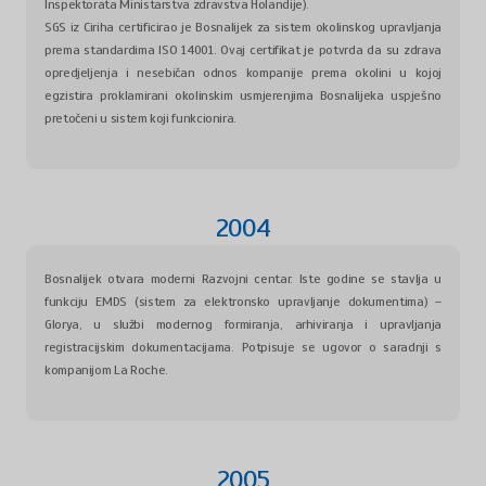
Inspektorata Ministarstva zdravstva Holandije).
SGS iz Ciriha certificirao je Bosnalijek za sistem okolinskog upravljanja
prema standardima ISO 14001. Ovaj certifikat je potvrda da su zdrava
opredjeljenja i nesebičan odnos kompanije prema okolini u kojoj
egzistira proklamirani okolinskim usmjerenjima Bosnalijeka uspješno
pretočeni u sistem koji funkcionira.
2004
Bosnalijek otvara moderni Razvojni centar. Iste godine se stavlja u
funkciju EMDS (sistem za elektronsko upravljanje dokumentima) –
Glorya, u službi modernog formiranja, arhiviranja i upravljanja
registracijskim dokumentacijama. Potpisuje se ugovor o saradnji s
kompanijom La Roche.
2005