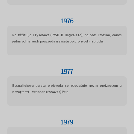
1976
Na tržištu je i Lysobact (
LYSO-B lingvalete
), na bazi lizozima, danas
jedan od najvećih proizvoda u svijetu po proizvodnji i prodaji.
1977
Bosnalijekova paleta proizvoda se obogaćuje novim proizvodom u
novoj formi - Venosan (
Essaven
) žele.
1979