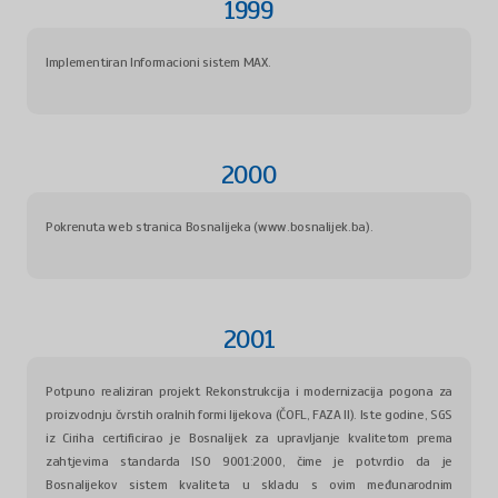
1999
Implementiran Informacioni sistem MAX.
2000
Pokrenuta web stranica Bosnalijeka (www.bosnalijek.ba).
2001
Potpuno realiziran projekt Rekonstrukcija i modernizacija pogona za
proizvodnju čvrstih oralnih formi lijekova (ČOFL, FAZA II). Iste godine, SGS
iz Ciriha certificirao je Bosnalijek za upravljanje kvalitetom prema
zahtjevima standarda ISO 9001:2000, čime je potvrdio da je
Bosnalijekov sistem kvaliteta u skladu s ovim međunarodnim