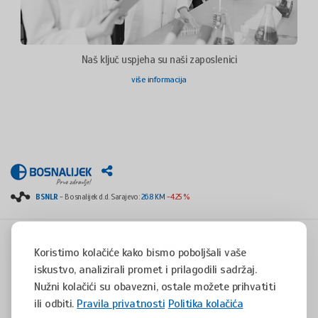
Naš ključ uspjeha su naši zaposlenici
više informacija
BSNLR
- Bosnalijek d.d. Sarajevo:
26.8 KM
-4.25 %
Koristimo kolačiće kako bismo poboljšali vaše
iskustvo, analizirali promet i prilagodili sadržaj.
Copyright © 2008 - 2017 - All rights reserved - Jukićeva 53, 71000 Sarajevo, Bosnia and
Herzegovina
Nužni kolačići su obavezni, ostale možete prihvatiti
tel. +387(0)33 254 400 - fax. +387(0)33 814 253 -
info@bosnalijek.ba
ili odbiti.
Pravila privatnosti
Politika kolačića