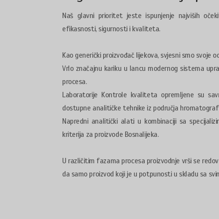
Naš glavni prioritet jeste ispunjenje najviših oče
efikasnosti, sigurnosti i kvaliteta.
Kao generički proizvođač lijekova, svjesni smo svoje 
Vrlo značajnu kariku u lancu modernog sistema uprav
procesa.
Laboratorije Kontrole kvaliteta opremljene su sa
dostupne analitičke tehnike iz područja hromatografij
Napredni analitički alati u kombinaciji sa specijal
kriterija za proizvode Bosnalijeka.
U različitim fazama procesa proizvodnje vrši se redovn
da samo proizvod koji je u potpunosti u skladu sa svi