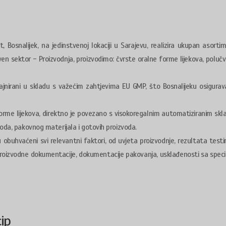
t, Bosnalijek, na jedinstvenoj lokaciji u Sarajevu, realizira ukupan asortim
tven sektor - Proizvodnja, proizvodimo: čvrste oralne forme lijekova, polučv
zajnirani u skladu s važećim zahtjevima EU GMP, što Bosnalijeku osigurav
forme lijekova, direktno je povezano s visokoregalnim automatiziranim skl
oda, pakovnog materijala i gotovih proizvoda.
 obuhvaćeni svi relevantni faktori, od uvjeta proizvodnje, rezultata testi
 proizvodne dokumentacije, dokumentacije pakovanja, usklađenosti sa speci
ip