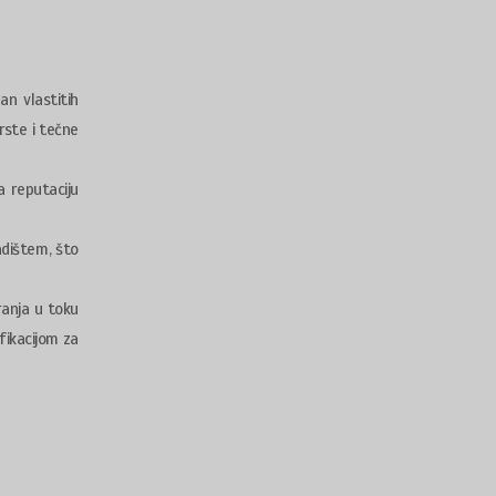
an vlastitih
rste i tečne
a reputaciju
adištem, što
ranja u toku
fikacijom za