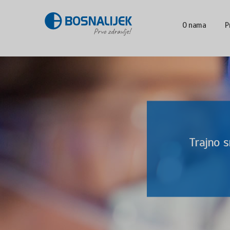
O nama
P
Trajno 