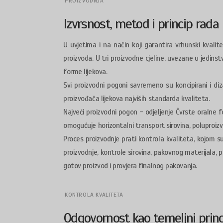
PROIZVODNJA
Izvrsnost, metod i princip rada
U uvjetima i na način koji garantira vrhunski kvalite
proizvoda. U tri proizvodne cjeline, uvezane u jedins
forme lijekova.
Svi proizvodni pogoni savremeno su koncipirani i di
proizvođača lijekova najviših standarda kvaliteta.
Najveći proizvodni pogon - odjeljenje Čvrste oralne 
omogućuje horizontalni transport sirovina, poluproizv
Proces proizvodnje prati kontrola kvaliteta, kojom su
proizvodnje, kontrole sirovina, pakovnog materijala,
gotov proizvod i provjera finalnog pakovanja.
KONTROLA KVALITETA
Odgovornost kao temeljni princ