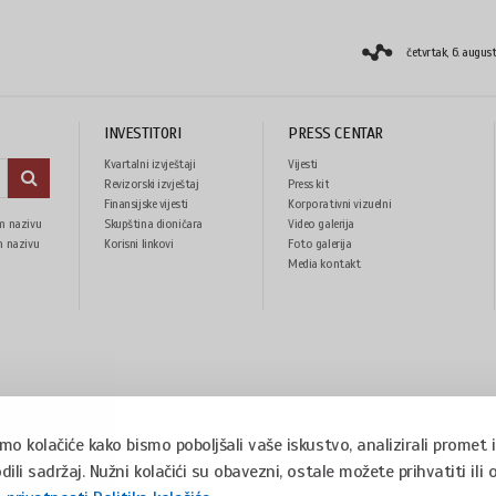
četvrtak, 6. augus
INVESTITORI
PRESS CENTAR
Kvartalni izvještaji
Vijesti
Revizorski izvještaj
Press kit
Finansijske vijesti
Korporativni vizuelni
m nazivu
Skupština dioničara
Video galerija
identitet
m nazivu
Korisni linkovi
Foto galerija
Media kontakt
imo kolačiće kako bismo poboljšali vaše iskustvo, analizirali promet i
dili sadržaj. Nužni kolačići su obavezni, ostale možete prihvatiti ili 
snia and Herzegovina