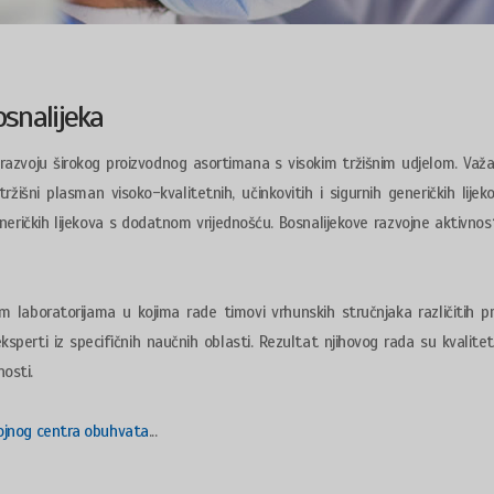
osnalijeka
 razvoju širokog proizvodnog asortimana s visokim tržišnim udjelom. Važ
žišni plasman visoko-kvalitetnih, učinkovitih i sigurnih generičkih lijek
neričkih lijekova s dodatnom vrijednošću. Bosnalijekove razvojne aktivnosti
m laboratorijama u kojima rade timovi vrhunskih stručnjaka različitih p
eksperti iz specifičnih naučnih oblasti. Rezultat njihovog rada su kvalitet
nosti.
zvojnog centra obuhvata
...