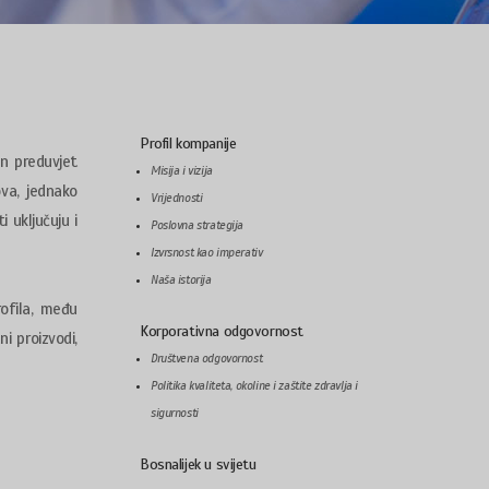
Profil kompanije
an preduvjet
Misija i vizija
ova, jednako
Vrijednosti
 uključuju i
Poslovna strategija
Izvrsnost kao imperativ
Naša istorija
rofila, među
Korporativna odgovornost
ni proizvodi,
Društvena odgovornost
Politika kvaliteta, okoline i zaštite zdravlja i
sigurnosti
Bosnalijek u svijetu