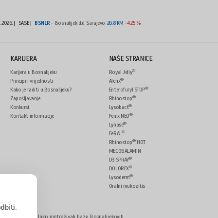
t 2026.
|
SASE |
BSNLR
- Bosnalijek d.d. Sarajevo:
26.8 KM
-4.25 %
KARIJERA
NAŠE STRANICE
®
Karijera u Bosnalijeku
Royal Jelly
®
Principi i vrijednosti
Alerix
®
Kako je raditi u Bosnalijeku?
Enterofuryl STOP
®
Zapošljavanje
Rhinostop
®
Konkursi
Lysobact
®
Kontakt informacije
Fenix NEO
®
Lynase
®
FeRAL
®
Rhinostop
HOT
MECOBALAMIN
®
D3 SPRAY
®
DOLOREX
®
Lysoderm
Oralni mukozitis
odbiti.
Da biste brzo i lako pretraživali bazu Bosnalijekovih