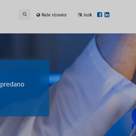
Naše stranice
Jezik
 predano