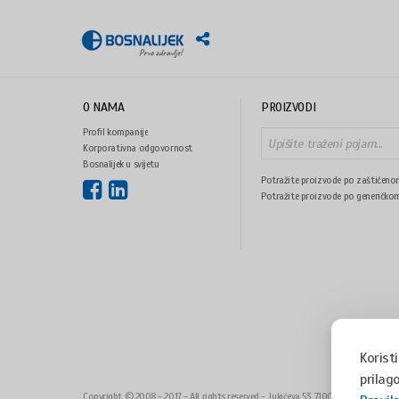
O NAMA
PROIZVODI
Profil kompanije
Korporativna odgovornost
Bosnalijek u svijetu
Potražite proizvode po zaštićeno
Potražite proizvode po generičko
Korist
prilago
Copyright © 2008 - 2017 - All rights reserved - Jukićeva 53, 71000 Sarajevo, Bo