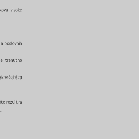
ekova visoke
ma poslovnih
ve trenutno
jznačajnijeg
što rezultira
.