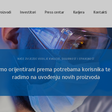
roizvodi
Investitori
Press centar
Karijera
Kontakti
NAŠE ZVIJEZDE VODILJE KVALITET, SIGURNOST I EFIKASNOST
smo orijentirani prema potrebama korisnika te
radimo na uvođenju novih proizvoda