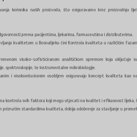
kivanja korisnika naših proizvoda, što osiguravamo kroz proizvodnju lij
odgovornosti prema pacijentima, ljekarima, farmaceutima i distributerima.
ljanja kvalitetom u Bosnalijeku čini Kontrola kvaliteta u različitim faza
vremenom visoko-sofisticiranom analitičkom opremom koja uključuje s
e, spektroskopije, te instrumentalne mikrobiologije.
iziranim i visokoeduciranim osobljem osiguravaju koncept kvaliteta kao na
a kontrola svih faktora koji mogu utjecati na kvalitet i efikasnost lijeka, 
m priznatim standardima kvaliteta, dobija odobrenje za stavljanje u promet