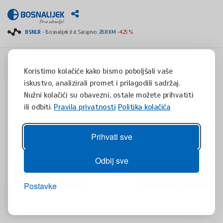
BSNLR
- Bosnalijek d.d. Sarajevo:
26.8 KM
-4.25 %
Koristimo kolačiće kako bismo poboljšali vaše
iskustvo, analizirali promet i prilagodili sadržaj.
Copyright © 2008 - 2017 - All rights reserved - Jukićeva 53, 71000 Sarajevo, Bosnia and
Herzegovina
Nužni kolačići su obavezni, ostale možete prihvatiti
tel. +387(0)33 254 400 - fax. +387(0)33 814 253 -
info@bosnalijek.ba
ili odbiti.
Pravila privatnosti
Politika kolačića
Pravila privatnosti
Politika kolačića
design by
DWS
- July 2016
Prihvati sve
Da biste brzo i lako pretraživali bazu Bosnalijekovih proizvoda, preuzmite
aplikaciju Vademaecum za Vaš mobilni uređaj.
Odbij sve
Postavke