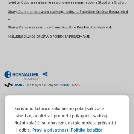
Izvještaj Odbora za glasanje sa ponovno sazvane redovne Skupštine Društv ...
Obavještenje o ponovnom sazivanju redovne Skupštine Društva Bosnalijek d
...
Obavještenje o sazivanju redovne Skupštine Društva Bosnalijek d.d.
MIŠLJENJE CILJNOG DRUŠTVA O PONUDI ZA PREUZIMANJE
BSNLR
- Bosnalijek d.d. Sarajevo:
26.8 KM
-4.25 %
Koristimo kolačiće kako bismo poboljšali vaše
iskustvo, analizirali promet i prilagodili sadržaj.
Copyright © 2008 - 2017 - All rights reserved - Jukićeva 53, 71000 Sarajevo, Bosnia and
Herzegovina
Nužni kolačići su obavezni, ostale možete prihvatiti
tel. +387(0)33 254 400 - fax. +387(0)33 814 253 -
info@bosnalijek.ba
ili odbiti.
Pravila privatnosti
Politika kolačića