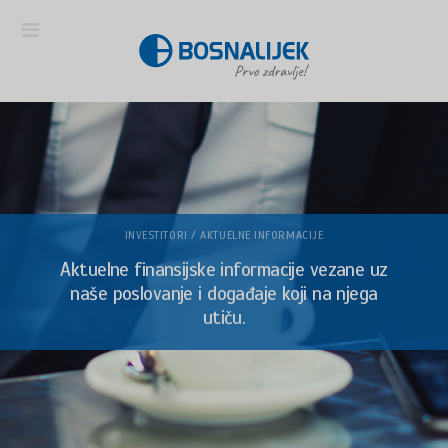
INVESTITORI / AKTUELNE INFORMACIJE
Aktuelne finansijske informacije vezane uz
naše poslovanje i događaje koji na njega
utiču.