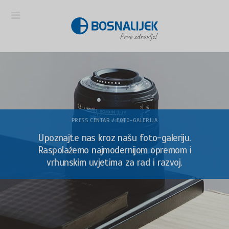
PRESS CENTAR / FOTO-GALERIJA
Upoznajte nas kroz našu foto-galeriju.
Raspolažemo najmodernijom opremom i
vrhunskim uvjetima za rad i razvoj.