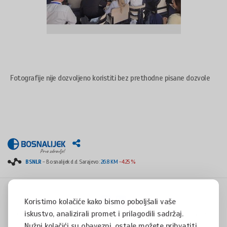
Fotografije nije dozvoljeno koristiti bez prethodne pisane dozvole
BSNLR
- Bosnalijek d.d. Sarajevo:
26.8 KM
-4.25 %
Koristimo kolačiće kako bismo poboljšali vaše
iskustvo, analizirali promet i prilagodili sadržaj.
Copyright © 2008 - 2017 - All rights reserved - Jukićeva 53, 71000 Sarajevo, Bosnia and
Herzegovina
Nužni kolačići su obavezni, ostale možete prihvatiti