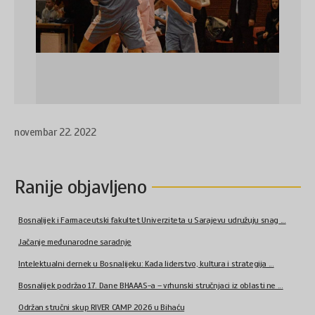
novembar 22. 2022
Ranije objavljeno
Bosnalijek i Farmaceutski fakultet Univerziteta u Sarajevu udružuju snag ...
Jačanje međunarodne saradnje
Intelektualni dernek u Bosnalijeku: Kada liderstvo, kultura i strategija ...
Bosnalijek podržao 17. Dane BHAAAS-a – vrhunski stručnjaci iz oblasti ne ...
Održan stručni skup RIVER CAMP 2026 u Bihaću