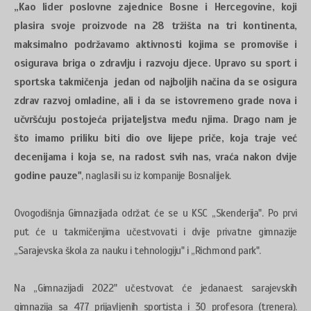
„Kao lider poslovne zajednice Bosne i Hercegovine, koji
plasira svoje proizvode na 28 tržišta na tri kontinenta,
maksimalno podržavamo aktivnosti kojima se promoviše i
osigurava briga o zdravlju i razvoju djece. Upravo su sport i
sportska takmičenja jedan od najboljih načina da se osigura
zdrav razvoj omladine, ali i da se istovremeno grade nova i
učvršćuju postojeća prijateljstva među njima. Drago nam je
što imamo priliku biti dio ove lijepe priče, koja traje već
decenijama i koja se, na radost svih nas, vraća nakon dvije
godine pauze"
, naglasili su iz kompanije Bosnalijek.
Ovogodišnja Gimnazijada održat će se u KSC „Skenderija". Po prvi
put će u takmičenjima učestvovati i dvije privatne gimnazije
„Sarajevska škola za nauku i tehnologiju" i „Richmond park".
Na „Gimnazijadi 2022" učestvovat će jedanaest sarajevskih
gimnazija sa 477 prijavljenih sportista i 30 profesora (trenera).