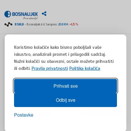
BSNLR
- Bosnalijek d.d. Sarajevo:
26.8 KM
-4.25 %
Koristimo kolačiće kako bismo poboljšali vaše
iskustvo, analizirali promet i prilagodili sadržaj.
Copyright © 2008 - 2017 - All rights reserved - Jukićeva 53, 71000 Sarajevo, Bosnia and
Herzegovina
Nužni kolačići su obavezni, ostale možete prihvatiti
tel. +387(0)33 254 400 - fax. +387(0)33 814 253 -
info@bosnalijek.ba
ili odbiti.
Pravila privatnosti
Politika kolačića
Pravila privatnosti
Politika kolačića
design by
DWS
- July 2016
Prihvati sve
Da biste brzo i lako pretraživali bazu Bosnalijekovih proizvoda, preuzmite
aplikaciju Vademaecum za Vaš mobilni uređaj.
Odbij sve
Postavke