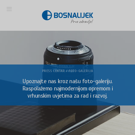
PRESS CENTAR / FOTO-GALERIJA
Upoznajte nas kroz našu foto-galeriju.
Raspolažemo najmodernijom opremom i
vrhunskim uvjetima za rad i razvoj.