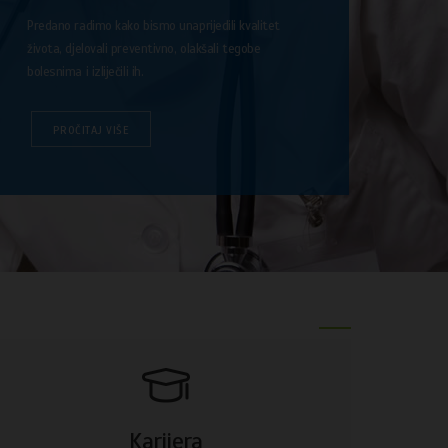
Predano radimo kako bismo unaprijedili kvalitet
života, djelovali preventivno, olakšali tegobe
bolesnima i izliječili ih.
PROČITAJ VIŠE
Karijera