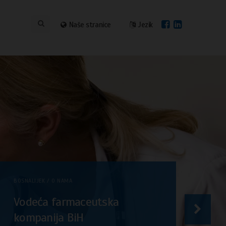
Naše stranice
Jezik
BOSNALIJEK / O NAMA
Vodeća farmaceutska
kompanija BiH