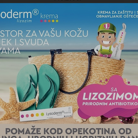
Trajno smo orijentirani prema kupcima, čije potrebe
pratimo i analiziramo s posebnom pažnjom
VIŠE
PRESS CENTAR / KORPORATIVNI VIDE
Novi korporativni slo
Bosnalijek ima reputaciju proizvođa
kvaliteta kompanije u potpunosti 
standardima dobre proizvođačke pra
kupaca, partnera i regulatornih ins
i poboljšanje uslova rada ključ su
u znanje, talenat i mlade, kao i pr
potvrđujemo lidersku ulogu u pozit