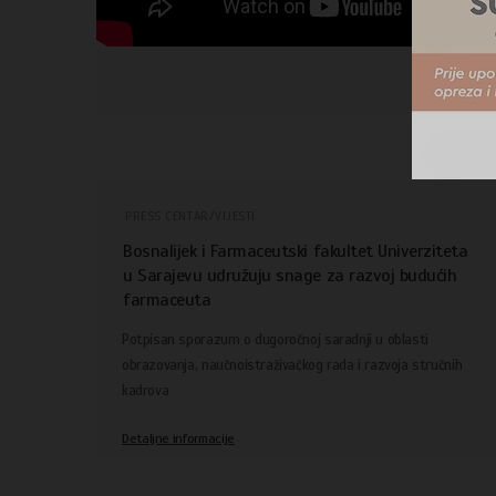
PRESS CENTAR/VIJESTI
Bosnalijek i Farmaceutski fakultet Univerziteta
u Sarajevu udružuju snage za razvoj budućih
farmaceuta
Potpisan sporazum o dugoročnoj saradnji u oblasti
obrazovanja, naučnoistraživačkog rada i razvoja stručnih
kadrova
Detaljne informacije