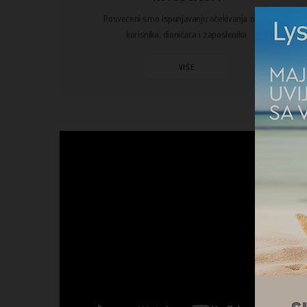
Posvećeni smo ispunjavanju očekivanja naših
korisnika, dioničara i zaposlenika
VIŠE