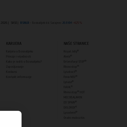
t 2026.
|
SASE |
BSNLR
- Bosnalijek d.d. Sarajevo:
26.8 KM
-4.25 %
KARIJERA
NAŠE STRANICE
®
Karijera u Bosnalijeku
Royal Jelly
®
Principi i vrijednosti
Alerix
®
Kako je raditi u Bosnalijeku?
Enterofuryl STOP
®
Zapošljavanje
Rhinostop
®
Konkursi
Lysobact
®
Kontakt informacije
Fenix NEO
®
Lynase
®
FeRAL
®
Rhinostop
HOT
MECOBALAMIN
®
D3 SPRAY
®
DOLOREX
®
Lysoderm
Oralni mukozitis