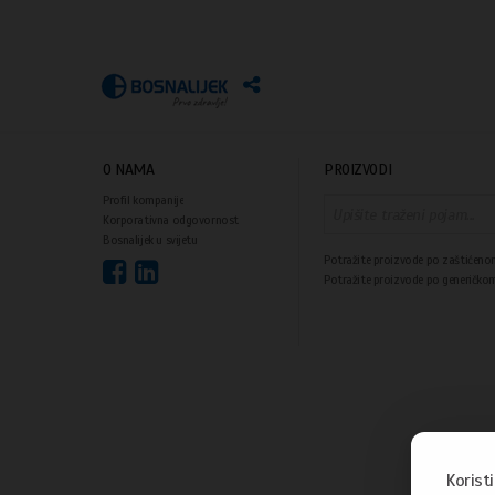
O NAMA
PROIZVODI
Profil kompanije
Korporativna odgovornost
Bosnalijek u svijetu
Potražite proizvode po zaštićeno
Potražite proizvode po generičko
Korist