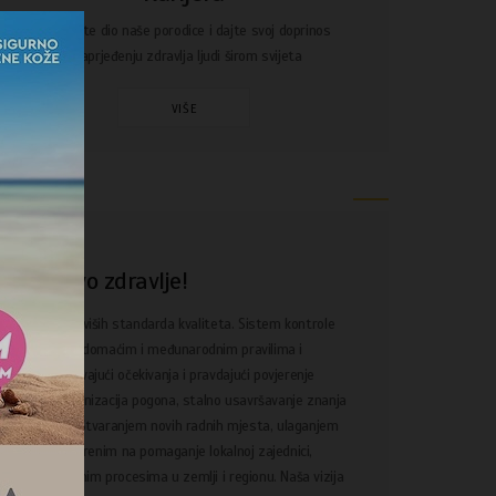
Postanite dio naše porodice i dajte svoj doprinos
unaprjeđenju zdravlja ljudi širom svijeta
VIŠE
O
gan - Prvo zdravlje!
ča lijekova najviših standarda kvaliteta. Sistem kontrole
je usklađen sa domaćim i međunarodnim pravilima i
kse, ispunjavajući očekivanja i pravdajući povjerenje
titucija. Modernizacija pogona, stalno usavršavanje znanja
 našeg razvoja. Stvaranjem novih radnih mjesta, ulaganjem
ojektima usmjerenim na pomaganje lokalnoj zajednici,
ivnim društvenim procesima u zemlji i regionu. Naša vizija