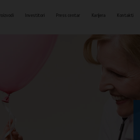
roizvodi
Investitori
Press centar
Karijera
Kontakti