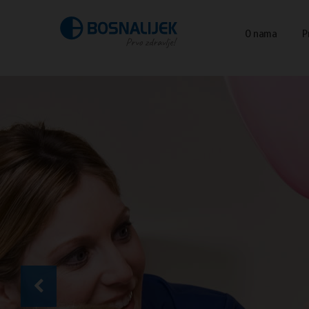
O nama
P