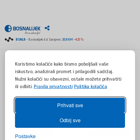
BSNLR
- Bosnalijek d.d. Sarajevo:
26.8 KM
-4.25 %
Koristimo kolačiće kako bismo poboljšali vaše
iskustvo, analizirali promet i prilagodili sadržaj.
Copyright © 2008 - 2017 - All rights reserved - Jukićeva 53, 71000 Sarajevo, Bosnia and
Herzegovina
Nužni kolačići su obavezni, ostale možete prihvatiti
tel. +387(0)33 254 400 - fax. +387(0)33 814 253 -
info@bosnalijek.ba
ili odbiti.
Pravila privatnosti
Politika kolačića
Pravila privatnosti
Politika kolačića
design by
DWS
- July 2016
Prihvati sve
Da biste brzo i lako pretraživali bazu Bosnalijekovih proizvoda, preuzmite
aplikaciju Vademaecum za Vaš mobilni uređaj.
Odbij sve
Postavke