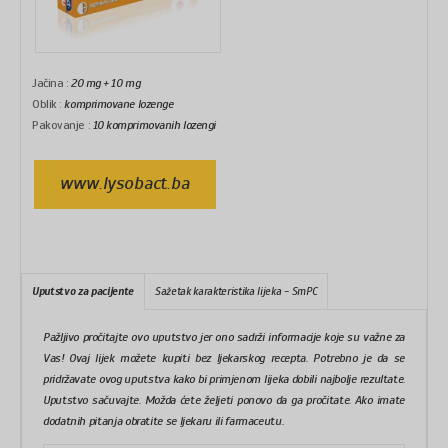
Jačina :
20 mg + 10 mg
Oblik :
komprimovane lozenge
Pakovanje :
10 komprimovanih lozengi
www.lysobact.ba
Uputstvo za pacijente
Sažetak karakteristika lijeka - SmPC
Pažljivo pročitajte ovo uputstvo jer ono sadrži informacije koje su važne za
Vas! Ovaj lijek možete kupiti bez ljekarskog recepta. Potrebno je da se
pridržavate ovog uputstva kako bi primjenom lijeka dobili najbolje rezultate.
Uputstvo sačuvajte. Možda ćete željeti ponovo da ga pročitate. Ako imate
dodatnih pitanja obratite se ljekaru ili farmaceutu.