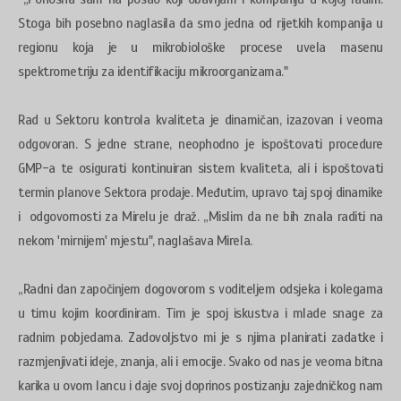
Stoga bih posebno naglasila da smo jedna od rijetkih kompanija u
regionu koja je u mikrobiološke procese uvela masenu
spektrometriju za identifikaciju mikroorganizama."
Rad u Sektoru kontrola kvaliteta je dinamičan, izazovan i veoma
odgovoran. S jedne strane, neophodno je ispoštovati procedure
GMP-a te osigurati kontinuiran sistem kvaliteta, ali i ispoštovati
termin planove Sektora prodaje. Međutim, upravo taj spoj dinamike
i odgovornosti za Mirelu je draž. „Mislim da ne bih znala raditi na
nekom 'mirnijem' mjestu", naglašava Mirela.
„Radni dan započinjem dogovorom s voditeljem odsjeka i kolegama
u timu kojim koordiniram. Tim je spoj iskustva i mlade snage za
radnim pobjedama. Zadovoljstvo mi je s njima planirati zadatke i
razmjenjivati ideje, znanja, ali i emocije. Svako od nas je veoma bitna
karika u ovom lancu i daje svoj doprinos postizanju zajedničkog nam