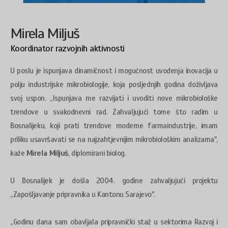
Mirela Miljuš
Koordinator razvojnih aktivnosti
U poslu je ispunjava dinamičnost i mogućnost uvođenja inovacija u
polju industrijske mikrobiologije, koja posljednjih godina doživljava
svoj uspon. „Ispunjava me razvijati i uvoditi nove mikrobiološke
trendove u svakodnevni rad. Zahvaljujući tome što radim u
Bosnalijeku, koji prati trendove moderne farmaindustrije, imam
priliku usavršavati se na najzahtjevnijim mikrobiološkim analizama",
kaže
Mirela Miljuš
, diplomirani biolog.
U Bosnalijek je došla 2004. godine zahvaljujući projektu
„Zapošljavanje pripravnika u Kantonu Sarajevo".
„Godinu dana sam obavljala pripravnički staž u sektorima Razvoj i