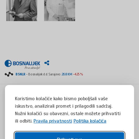
BSNLR
- Bosnalijek d.d. Sarajevo:
26.8 KM
-4.25 %
Koristimo kolačiće kako bismo poboljšali vaše
iskustvo, analizirali promet i prilagodili sadržaj.
Copyright © 2008 - 2017 - All rights reserved - Jukićeva 53, 71000 Sarajevo, Bosnia and
Herzegovina
Nužni kolačići su obavezni, ostale možete prihvatiti
tel. +387(0)33 254 400 - fax. +387(0)33 814 253 -
info@bosnalijek.ba
ili odbiti.
Pravila privatnosti
Politika kolačića
Pravila privatnosti
Politika kolačića
design by
DWS
- July 2016