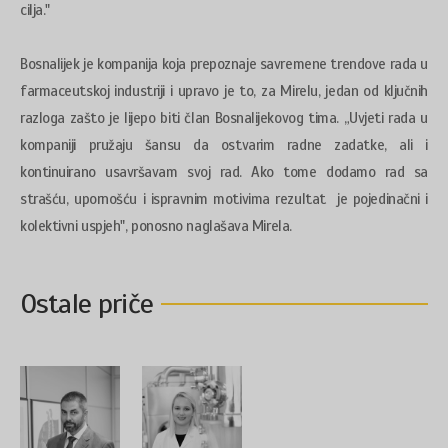
cilja."
Bosnalijek je kompanija koja prepoznaje savremene trendove rada u
farmaceutskoj industriji i upravo je to, za Mirelu, jedan od ključnih
razloga zašto je lijepo biti član Bosnalijekovog tima. „Uvjeti rada u
kompaniji pružaju šansu da ostvarim radne zadatke, ali i
kontinuirano usavršavam svoj rad. Ako tome dodamo rad sa
strašću, upornošću i ispravnim motivima rezultat je pojedinačni i
kolektivni uspjeh", ponosno naglašava Mirela.
Ostale priče