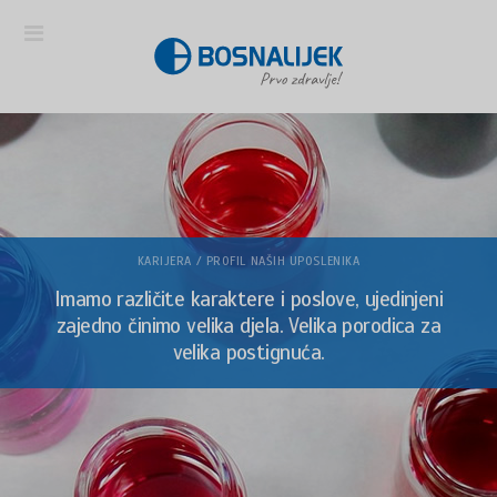
KARIJERA / PROFIL NAŠIH UPOSLENIKA
Imamo različite karaktere i poslove, ujedinjeni
zajedno činimo velika djela. Velika porodica za
velika postignuća.