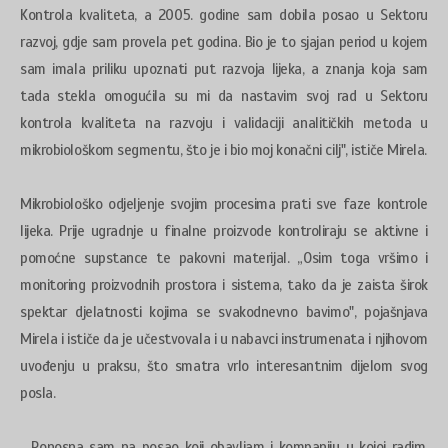
Kontrola kvaliteta, a 2005. godine sam dobila posao u Sektoru
razvoj, gdje sam provela pet godina. Bio je to sjajan period u kojem
sam imala priliku upoznati put razvoja lijeka, a znanja koja sam
tada stekla omogućila su mi da nastavim svoj rad u Sektoru
kontrola kvaliteta na razvoju i validaciji analitičkih metoda u
mikrobiološkom segmentu, što je i bio moj konačni cilj", ističe Mirela.
Mikrobiološko odjeljenje svojim procesima prati sve faze kontrole
lijeka. Prije ugradnje u finalne proizvode kontroliraju se aktivne i
pomoćne supstance te pakovni materijal. „Osim toga vršimo i
monitoring proizvodnih prostora i sistema, tako da je zaista širok
spektar djelatnosti kojima se svakodnevno bavimo", pojašnjava
Mirela i ističe da je učestvovala i u nabavci instrumenata i njihovom
uvođenju u praksu, što smatra vrlo interesantnim dijelom svog
posla.
„Ponosna sam na posao koji obavljam i kompaniju u kojoj radim.