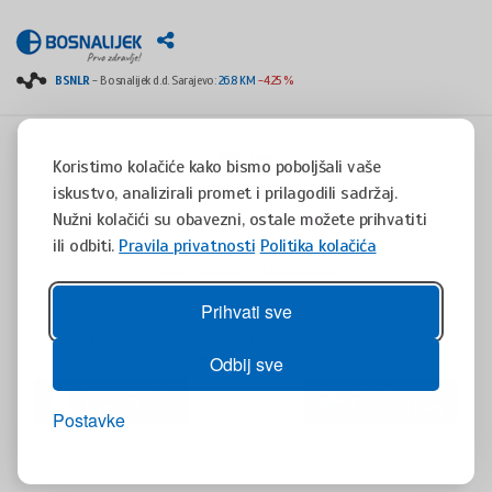
BSNLR
- Bosnalijek d.d. Sarajevo:
26.8 KM
-4.25 %
Koristimo kolačiće kako bismo poboljšali vaše
iskustvo, analizirali promet i prilagodili sadržaj.
Copyright © 2008 - 2017 - All rights reserved - Jukićeva 53, 71000 Sarajevo, Bosnia and
Herzegovina
Nužni kolačići su obavezni, ostale možete prihvatiti
tel. +387(0)33 254 400 - fax. +387(0)33 814 253 -
info@bosnalijek.ba
ili odbiti.
Pravila privatnosti
Politika kolačića
Pravila privatnosti
Politika kolačića
design by
DWS
- July 2016
Prihvati sve
Da biste brzo i lako pretraživali bazu Bosnalijekovih proizvoda, preuzmite
aplikaciju Vademaecum za Vaš mobilni uređaj.
Odbij sve
Postavke