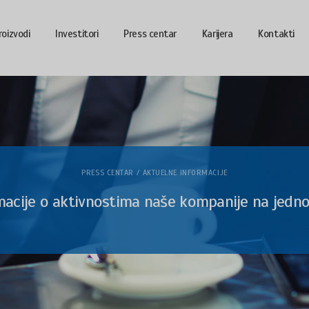
roizvodi
Investitori
Press centar
Karijera
Kontakti
PRESS CENTAR / AKTUELNE INFORMACIJE
macije o aktivnostima naše kompanije na jedn