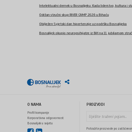
Intelektualni dernek u Bosnalijeku: Kada liderstvo, kultura i str
Održan stručni skup RIVER CAMP 2026 u Bihaću
Obilježen Svjetski dan hipertenzije uz podršku Bosnalijeka
Bosnalijek okupio neuropsihijatre iz BiH na 11. jubilarnom stru
O NAMA
PROIZVODI
Profil kompanije
Korporativna odgovornost
Bosnalijek u svijetu
Potražite proizvode po zaštićeno