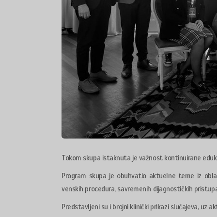
Tokom skupa istaknuta je važnost kontinuirane eduka
Program skupa je obuhvatio aktuelne teme iz oblasti
venskih procedura, savremenih dijagnostičkih pristupa
Predstavljeni su i brojni klinički prikazi slučajeva, u