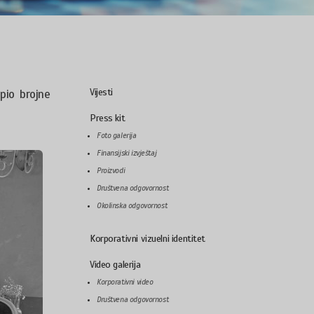
Vijesti
pio brojne
Press kit
Foto galerija
Finansijski izvještaj
Proizvodi
Društvena odgovornost
Okolinska odgovornost
Korporativni vizuelni identitet
Video galerija
Korporativni video
Društvena odgovornost