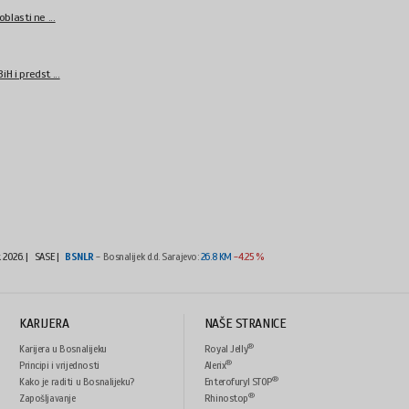
blasti ne ...
H i predst ...
t 2026.
|
SASE |
BSNLR
- Bosnalijek d.d. Sarajevo:
26.8 KM
-4.25 %
KARIJERA
NAŠE STRANICE
®
Karijera u Bosnalijeku
Royal Jelly
®
Principi i vrijednosti
Alerix
®
Kako je raditi u Bosnalijeku?
Enterofuryl STOP
®
Zapošljavanje
Rhinostop