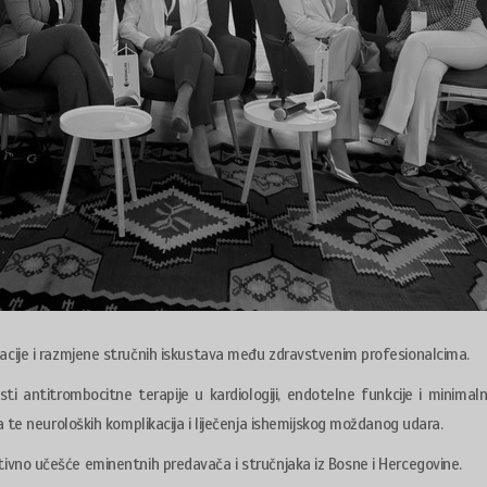
cije i razmjene stručnih iskustava među zdravstvenim profesionalcima.
 antitrombocitne terapije u kardiologiji, endotelne funkcije i minimaln
 te neuroloških komplikacija i liječenja ishemijskog moždanog udara.
z aktivno učešće eminentnih predavača i stručnjaka iz Bosne i Hercegovine.