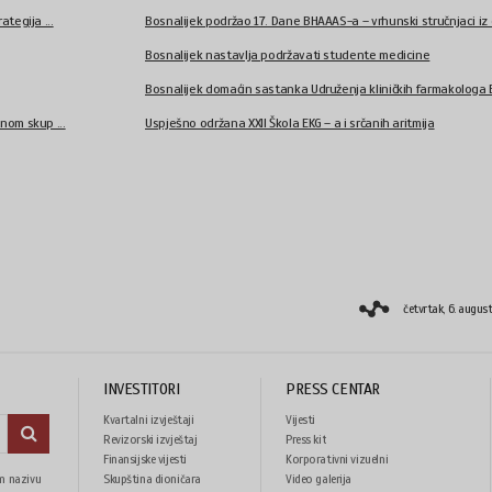
ategija ...
Bosnalijek podržao 17. Dane BHAAAS-a – vrhunski stručnjaci iz o
Bosnalijek nastavlja podržavati studente medicine
Bosnalijek domaćin sastanka Udruženja kliničkih farmakologa Bi
čnom skup ...
Uspješno održana XXII Škola EKG – a i srčanih aritmija
četvrtak, 6. augus
INVESTITORI
PRESS CENTAR
Kvartalni izvještaji
Vijesti
Revizorski izvještaj
Press kit
Finansijske vijesti
Korporativni vizuelni
m nazivu
Skupština dioničara
Video galerija
identitet