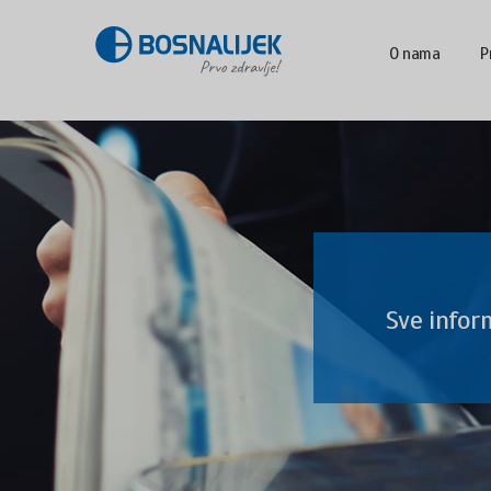
O nama
P
Sve infor