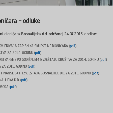
ničara - odluke
dioničara Bosnalijeka d.d. održanoj 24.07.2015. godine:
OVJERIVAČA ZAPISNIKA SKUPŠTINE DIONIČARA (
pdf
)
TVA ZA 2014. GODINU (
pdf
)
OSTVARENE PO GODIŠNJEM IZVJEŠTAJU DRUŠTVA ZA 2014. GORINU (
pdf
)
ZA 2015. GODINU (
pdf
)
FINANSIJSKIH IZVJEŠTAJA BOSNALIJEK D.D. ZA 2015. GODINU (
pdf
)
LIJEKA D.D. (
pdf
)
BORA (
pdf
)