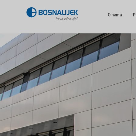
O nama
P