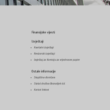
Finansijske vijesti
Izvještaji
Kvartalni izvještaji
Revizorski izvještaji
Izvještaj za Komisiju za vrijednosne papire
Ostale informacije
Skupština dioničara
Statut društva Bosnalijek d.d.
Korisni linkovi