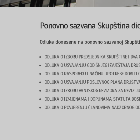
Ponovno sazvana Skupština dio
Odluke donesene na ponovno sazvanoj Skupštini 
ODLUKA O IZBORU PREDSJEDNIKA SKUPŠTINE I DVA 
ODLUKA O USVAJANJU GODIŠNJEG IZVJEŠTAJA DRUŠ
ODLUKA O RASPOREDU I NAČINU UPOTREBE DOBITI 
ODLUKA O USVAJANJU POSLOVNOG PLANA DRUŠTVA 
ODLUKA O IZBORU VANJSKOG REVIZORA ZA REVIZIJU 
ODLUKA O IZMJENAMA I DOPUNAMA STATUTA DOSNA
ODLUKA O POVJERENJU ČLANOVIMA NADZORNOG OD