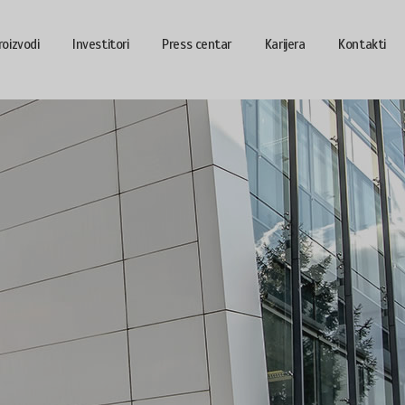
roizvodi
Investitori
Press centar
Karijera
Kontakti