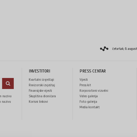
četvrtak, 6. augus
INVESTITORI
PRESS CENTAR
Kvartalni izvještaji
Vijesti
Revizorski izvještaj
Press kit
Finansijske vijesti
Korporativni vizuelni
m nazivu
Skupština dioničara
Video galerija
identitet
m nazivu
Korisni linkovi
Foto galerija
Media kontakt