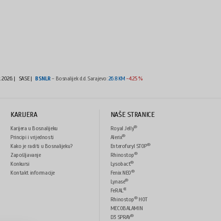
t 2026.
|
SASE |
BSNLR
- Bosnalijek d.d. Sarajevo:
26.8 KM
-4.25 %
KARIJERA
NAŠE STRANICE
®
Karijera u Bosnalijeku
Royal Jelly
®
Principi i vrijednosti
Alerix
®
Kako je raditi u Bosnalijeku?
Enterofuryl STOP
®
Zapošljavanje
Rhinostop
®
Konkursi
Lysobact
®
Kontakt informacije
Fenix NEO
®
Lynase
®
FeRAL
®
Rhinostop
HOT
MECOBALAMIN
®
D3 SPRAY