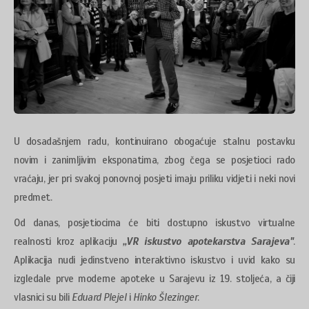
U dosadašnjem radu, kontinuirano obogaćuje stalnu postavku
novim i zanimljivim eksponatima, zbog čega se posjetioci rado
vraćaju, jer pri svakoj ponovnoj posjeti imaju priliku vidjeti i neki novi
predmet.
Od danas, posjetiocima će biti dostupno iskustvo virtualne
realnosti kroz aplikaciju
„VR iskustvo apotekarstva Sarajeva"
.
Aplikacija nudi jedinstveno interaktivno iskustvo i uvid kako su
izgledale prve moderne apoteke u Sarajevu iz 19. stoljeća, a čiji
vlasnici su bili
Eduard Plejel
i
Hinko Šlezinger
.