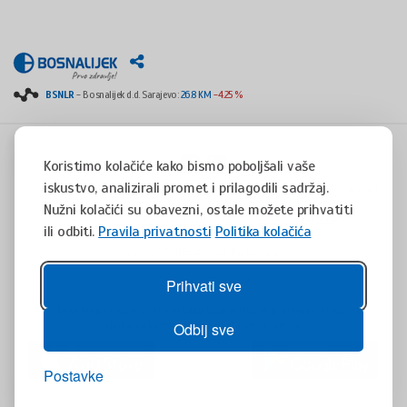
BSNLR
- Bosnalijek d.d. Sarajevo:
26.8 KM
-4.25 %
Koristimo kolačiće kako bismo poboljšali vaše
iskustvo, analizirali promet i prilagodili sadržaj.
Copyright © 2008 - 2017 - All rights reserved - Jukićeva 53, 71000 Sarajevo, Bosnia and
Herzegovina
Nužni kolačići su obavezni, ostale možete prihvatiti
tel. +387(0)33 254 400 - fax. +387(0)33 814 253 -
info@bosnalijek.ba
ili odbiti.
Pravila privatnosti
Politika kolačića
Pravila privatnosti
Politika kolačića
design by
DWS
- July 2016
Prihvati sve
Da biste brzo i lako pretraživali bazu Bosnalijekovih proizvoda, preuzmite
aplikaciju Vademaecum za Vaš mobilni uređaj.
Odbij sve
Postavke