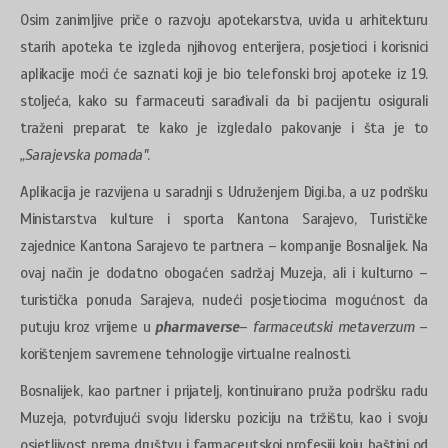
Osim zanimljive priče o razvoju apotekarstva, uvida u arhitekturu
starih apoteka te izgleda njihovog enterijera, posjetioci i korisnici
aplikacije moći će saznati koji je bio telefonski broj apoteke iz 19.
stoljeća, kako su farmaceuti sarađivali da bi pacijentu osigurali
traženi preparat te kako je izgledalo pakovanje i šta je to
„Sarajevska pomada"
.
Aplikacija je razvijena u saradnji s Udruženjem Digi.ba, a uz podršku
Ministarstva kulture i sporta Kantona Sarajevo, Turističke
zajednice Kantona Sarajevo te partnera – kompanije Bosnalijek. Na
ovaj način je dodatno obogaćen sadržaj Muzeja, ali i kulturno –
turistička ponuda Sarajeva, nudeći posjetiocima mogućnost da
putuju kroz vrijeme u
pharmaverse
–
farmaceutski metaverzum
–
korištenjem savremene tehnologije virtualne realnosti.
Bosnalijek, kao partner i prijatelj, kontinuirano pruža podršku radu
Muzeja, potvrđujući svoju lidersku poziciju na tržištu, kao i svoju
osjetljivost prema društvu i farmaceutskoj profesiji koju baštini od