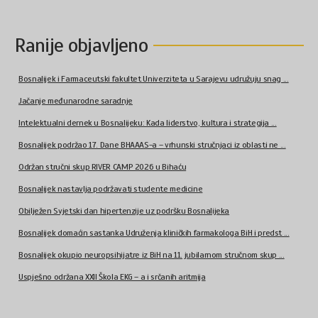
Ranije objavljeno
Bosnalijek i Farmaceutski fakultet Univerziteta u Sarajevu udružuju snag ...
Jačanje međunarodne saradnje
Intelektualni dernek u Bosnalijeku: Kada liderstvo, kultura i strategija ...
Bosnalijek podržao 17. Dane BHAAAS-a – vrhunski stručnjaci iz oblasti ne ...
Održan stručni skup RIVER CAMP 2026 u Bihaću
Bosnalijek nastavlja podržavati studente medicine
Obilježen Svjetski dan hipertenzije uz podršku Bosnalijeka
Bosnalijek domaćin sastanka Udruženja kliničkih farmakologa BiH i predst ...
Bosnalijek okupio neuropsihijatre iz BiH na 11. jubilarnom stručnom skup ...
Uspješno održana XXII Škola EKG – a i srčanih aritmija