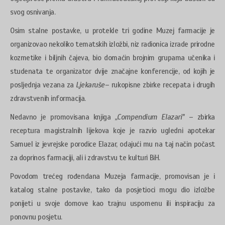
svog osnivanja.
Osim stalne postavke, u protekle tri godine Muzej farmacije je
organizovao nekoliko tematskih izložbi, niz radionica izrade prirodne
kozmetike i biljnih čajeva, bio domaćin brojnim grupama učenika i
studenata te organizator dvije značajne konferencije, od kojih je
posljednja vezana za
Ljekaruše
– rukopisne zbirke recepata i drugih
zdravstvenih informacija.
Nedavno je promovisana knjiga
„Compendium Elazari"
– zbirka
receptura magistralnih lijekova koje je razvio ugledni apotekar
Samuel iz jevrejske porodice Elazar, odajući mu na taj način počast
za doprinos farmaciji, ali i zdravstvu te kulturi BiH.
Povodom trećeg rođendana Muzeja farmacije, promovisan je i
katalog stalne postavke, tako da posjetioci mogu dio izložbe
ponijeti u svoje domove kao trajnu uspomenu ili inspiraciju za
ponovnu posjetu.