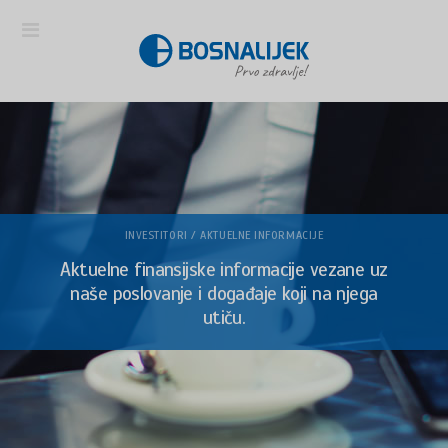
INVESTITORI / AKTUELNE INFORMACIJE
Aktuelne finansijske informacije vezane uz
naše poslovanje i događaje koji na njega
utiču.