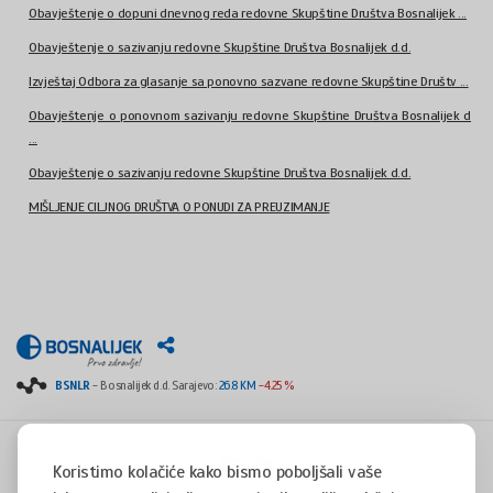
Obavještenje o dopuni dnevnog reda redovne Skupštine Društva Bosnalijek ...
Obavještenje o sazivanju redovne Skupštine Društva Bosnalijek d.d.
Izvještaj Odbora za glasanje sa ponovno sazvane redovne Skupštine Društv ...
Obavještenje o ponovnom sazivanju redovne Skupštine Društva Bosnalijek d
...
Obavještenje o sazivanju redovne Skupštine Društva Bosnalijek d.d.
MIŠLJENJE CILJNOG DRUŠTVA O PONUDI ZA PREUZIMANJE
BSNLR
- Bosnalijek d.d. Sarajevo:
26.8 KM
-4.25 %
Koristimo kolačiće kako bismo poboljšali vaše