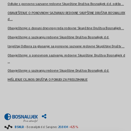
Odluke s ponovno sazvane redovne Skupštine Društva Bosnalijek d.d. održa ...
OBAVJEŠTENJE O PONOVNOM SAZIVANJU REDOVNE SKUPŠTINE DRUŠTVA BOSNALIJEK
d ...
Obavještenje o dopuni dnevnog reda redovne Skupštine Društva Bosnalijek ...
Obavještenje o sazivanju redovne Skupštine Društva Bosnalijek d.d.
Izvještaj Odbora za glasanje sa ponovno sazvane redovne Skupštine Društv ...
Obavještenje o ponovnom sazivanju redovne Skupštine Društva Bosnalijek d
...
Obavještenje o sazivanju redovne Skupštine Društva Bosnalijek d.d.
MIŠLJENJE CILJNOG DRUŠTVA O PONUDI ZA PREUZIMANJE
BSNLR
- Bosnalijek d.d. Sarajevo:
26.8 KM
-4.25 %