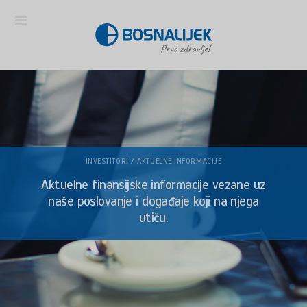
INVESTITORI / AKTUELNE INFORMACIJE
Aktuelne finansijske informacije vezane uz
naše poslovanje i događaje koji na njega
utiču.