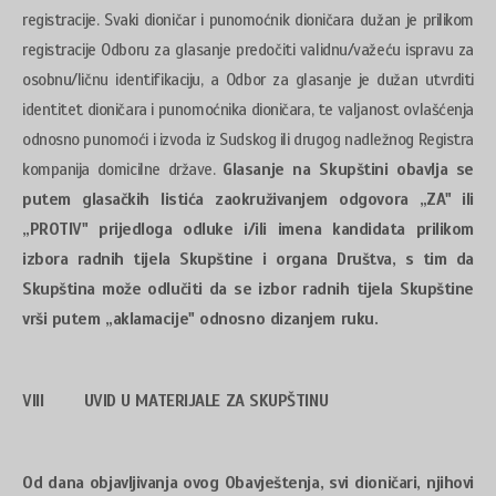
registracije. Svaki dioničar i punomoćnik dioničara dužan je prilikom
registracije Odboru za glasanje predočiti validnu/važeću ispravu za
osobnu/ličnu identifikaciju, a Odbor za glasanje je dužan utvrditi
identitet dioničara i punomoćnika dioničara, te valjanost ovlašćenja
odnosno punomoći i izvoda iz Sudskog ili drugog nadležnog Registra
kompanija domicilne države.
Glasanje na Skupštini obavlja se
putem glasačkih listića zaokruživanjem odgovora „ZA" ili
„PROTIV" prijedloga odluke i/ili imena kandidata prilikom
izbora radnih tijela Skupštine i organa Društva, s tim da
Skupština može odlučiti da se izbor radnih tijela Skupštine
vrši putem „aklamacije" odnosno dizanjem ruku.
VIII UVID U MATERIJALE ZA SKUPŠTINU
Od dana objavljivanja ovog Obavještenja, svi dioničari, njihovi