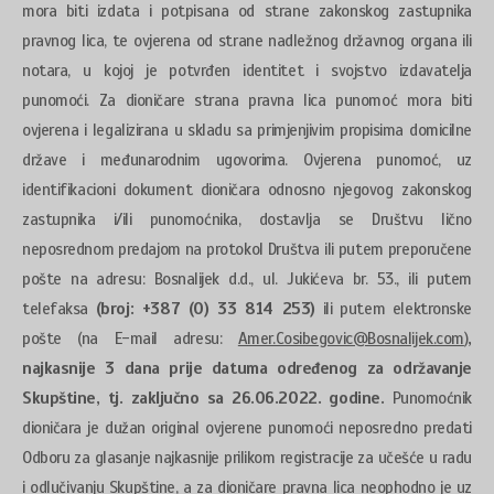
mora biti izdata i potpisana od strane zakonskog zastupnika
pravnog lica, te ovjerena od strane nadležnog državnog organa ili
notara, u kojoj je potvrđen identitet i svojstvo izdavatelja
punomoći. Za dioničare strana pravna lica punomoć mora biti
ovjerena i legalizirana u skladu sa primjenjivim propisima domicilne
države i međunarodnim ugovorima. Ovjerena punomoć, uz
identifikacioni dokument dioničara odnosno njegovog zakonskog
zastupnika i/ili punomoćnika, dostavlja se Društvu lično
neposrednom predajom na protokol Društva ili putem preporučene
pošte na adresu: Bosnalijek d.d., ul. Jukićeva br. 53., ili putem
telefaksa
(broj: +387 (0) 33 814 253)
ili putem elektronske
pošte (na E-mail adresu:
Amer.Cosibegovic@Bosnalijek.com
)
,
najkasnije 3 dana prije datuma određenog za održavanje
Skupštine, tj. zaključno sa 26.06.2022. godine.
Punomoćnik
dioničara je dužan original ovjerene punomoći neposredno predati
Odboru za glasanje najkasnije prilikom registracije za učešće u radu
i odlučivanju Skupštine, a za dioničare pravna lica neophodno je uz