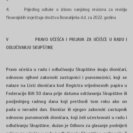
4. Prijedlog odluke o izboru vanjskog revizora za reviziju
finansijskih izvještaja društva Bosnalijeka d.d. za 2022. godinu
V PRAVO UČEŠĆA I PRIJAVA ZA UČEŠĆE U RADU I
ODLUČIVANJU SKUPŠTINE
Pravo učešća u radu i odlučivanju Skupštine imaju dioničari,
odnosno njihovi zakonski zastupnici i punomoćnici, koji se
nalaze na Listi dioničara kod Registra vrijednosnih papira u
Federacije BiH 30 dana prije datuma održavanja Skupštine ili
posljednjeg radnog dana koji prethodi tom roku ako on
pada u neradni dan. Dioničar ili njegov zakonski zastupnik
odnosno punomoćnik dioničara, koji želi učestvovati u radu i
odlučivanju Skupštine, dužan je Odboru za glasanje podnijeti