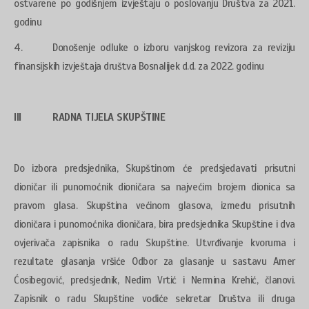
ostvarene po godišnjem izvještaju o poslovanju Društva za 2021.
godinu
4. Donošenje odluke o izboru vanjskog revizora za reviziju
finansijskih izvještaja društva Bosnalijek d.d. za 2022. godinu
III RADNA TIJELA
SKUPŠTINE
Do izbora predsjednika, Skupštinom će predsjedavati prisutni
dioničar ili punomoćnik dioničara sa najvećim brojem dionica sa
pravom glasa. Skupština većinom glasova, između prisutnih
dioničara i punomoćnika dioničara, bira predsjednika Skupštine i dva
ovjerivača zapisnika o radu Skupštine. Utvrđivanje kvoruma i
rezultate glasanja vršiće Odbor za glasanje u sastavu Amer
Ćosibegović, predsjednik, Nedim Vrtić i Nermina Krehić, članovi.
Zapisnik o radu Skupštine vodiće sekretar Društva ili druga