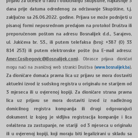
prijavu za učešće u radu i odlučivanju Skupštine, najkasnije 3
dana prije datuma određenog za održavanje Skupštine, t.j.
zaključno sa 26.06.2022. godine. Prijava se može podnijeti u
pisanoj formi neposrednom predajom na protokol Društva ili
preporučenom poštom na adresu Bosnalijek d.d., Sarajevo,
ul. Jukićeva br. 53., ili putem telefaksa (broj: +387 (0) 33
814 253) ili putem elektronske pošte (na E-mail adresu:
Amer.Cosibegovic@Bosnalijek.com
).
Obrasce prijava dioničari
mogu naći na zvaničnoj web stranici Društva (
www.bosnalijek.ba
)
.
Za dioničare domaća pravna lica uz prijavu se mora dostaviti
aktuelni izvod iz sudskog registra u originalu ne starijem od
3 mjeseca ili u ovjerenoj kopiji. Za dioničare strana pravna
lica uz prijavu se mora dostaviti izvod iz nadležnog
domicilnog registra kompanija ili drugi odgovarajući
dokument iz kojeg je vidljiva registracija kompanije i lica
ovlaštena za zastupanje, ne stariji od 3 mjeseca u originalu
ili u ovjerenoj kopiji, koji moraju biti legalizirani u skladu sa