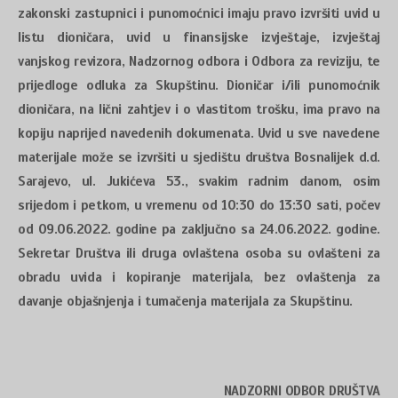
zakonski zastupnici i punomoćnici imaju pravo izvršiti uvid u
listu dioničara, uvid u finansijske izvještaje, izvještaj
vanjskog revizora, Nadzornog odbora i Odbora za reviziju, te
prijedloge odluka za Skupštinu. Dioničar i/ili punomoćnik
dioničara, na lični zahtjev i o vlastitom trošku, ima pravo na
kopiju naprijed navedenih dokumenata. Uvid u sve navedene
materijale može se izvršiti u sjedištu društva Bosnalijek d.d.
Sarajevo, ul. Jukićeva 53., svakim radnim danom, osim
srijedom i petkom, u vremenu od 10:30 do 13:30 sati, počev
od 09.06.2022. godine pa zaključno sa 24.06.2022. godine.
Sekretar Društva ili druga ovlaštena osoba su ovlašteni za
obradu uvida i kopiranje materijala, bez ovlaštenja za
davanje objašnjenja i tumačenja materijala za Skupštinu.
NADZORNI ODBOR DRUŠTVA