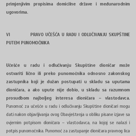
primjenjivim propisima domicilne države i međunarodnim
ugovorima.
VI PRAVO UČEŠĆA U RADU I ODLUČIVANJU SKUPŠTINE
PUTEM PUNOMOĆNIKA
Učešće u radu i odlučivanju Skupštine dioničar može
ostvariti lično ili preko punomoćnika odnosno zakonskog
zastupnika koji je dužan postupati u skladu sa uputama
dioničara, a ako upute nije dobio, u skladu sa razumnom
prosudbom najboljeg interesa dioničara – vlastodavca.
Punomoć za učešće u radu i odlučivanju Skupštine dioničari mogu
dati nakon objavljivanja ovog Obavještenja u obliku pisane izjave sa
ovjernim potpisom dioničara – vlastodavca, na kojoj se nalazi i
potpis punomoćnika. Punomoć za zastupanje dioničara pravnog lica