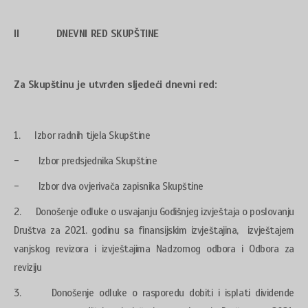
II DNEVNI RED SKUPŠTINE
Za Skupštinu je utvrđen sljedeći dnevni red:
1. Izbor radnih tijela Skupštine
- Izbor predsjednika Skupštine
- Izbor dva ovjerivača zapisnika Skupštine
2. Donošenje odluke o usvajanju Godišnjeg izvještaja o poslovanju
Društva za 2021. godinu sa finansijskim izvještajina, izvještajem
vanjskog revizora i izvještajima Nadzornog odbora i Odbora za
reviziju
3. Donošenje odluke o rasporedu dobiti i isplati dividende