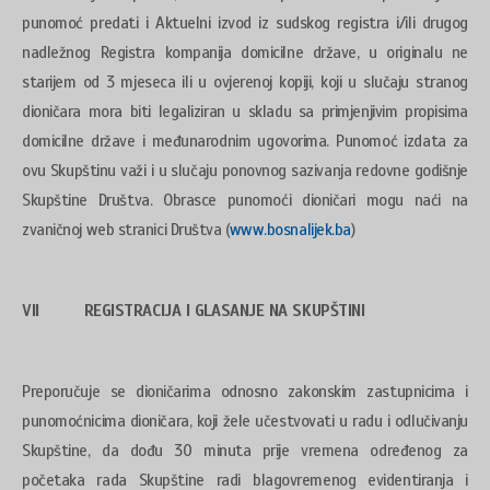
punomoć predati i Aktuelni izvod iz sudskog registra i/ili drugog
nadležnog Registra kompanija domicilne države, u originalu ne
starijem od 3 mjeseca ili u ovjerenoj kopiji, koji u slučaju stranog
dioničara mora biti legaliziran u skladu sa primjenjivim propisima
domicilne države i međunarodnim ugovorima. Punomoć izdata za
ovu Skupštinu važi i u slučaju ponovnog sazivanja redovne godišnje
Skupštine Društva. Obrasce punomoći dioničari mogu naći na
zvaničnoj web stranici Društva (
www.bosnalijek.ba
)
VII REGISTRACIJA I GLASANJE NA SKUPŠTINI
Preporučuje se dioničarima odnosno zakonskim zastupnicima i
punomoćnicima dioničara, koji žele učestvovati u radu i odlučivanju
Skupštine, da dođu 30 minuta prije vremena određenog za
početaka rada Skupštine radi blagovremenog evidentiranja i